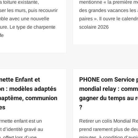
la toiture existante,
mentionne « la première mo
er les murs, puis recouvrir
des grandes vacances les
mble avec une nouvelle
paires ». Il ouvre le calendr
ure. Le type de charpente
scolaire 2026
fe
ette Enfant et
PHONE com Service 
ion : modèles adaptés
mondial relay : com
baptême, communion
gagner du temps au r
es
?
mette enfant est un
Retirer un colis Mondial R
t d’identité gravé au
prend rarement plus de de
 offert lors d’une
minutes, à condition d’avoi