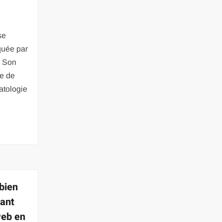
se
quée par
. Son
te de
atologie
bien
sant
web en