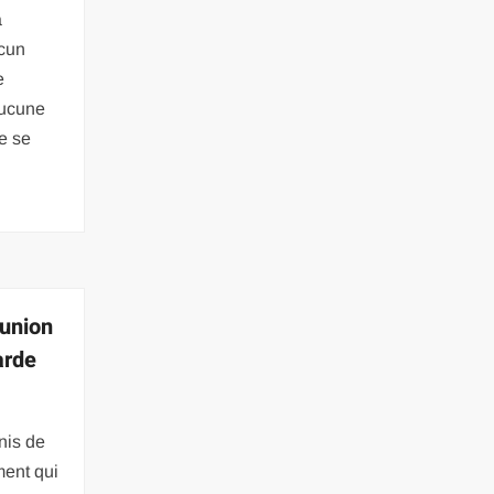
a
ucun
e
aucune
e se
éunion
arde
nis de
ment qui