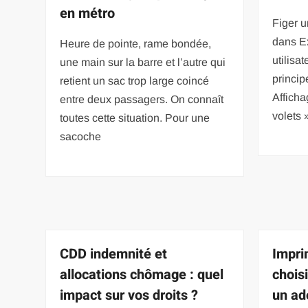
en métro
Figer u
dans Ex
Heure de pointe, rame bondée,
utilisa
une main sur la barre et l’autre qui
princip
retient un sac trop large coincé
Afficha
entre deux passagers. On connaît
volets 
toutes cette situation. Pour une
sacoche
CDD indemnité et
Impri
allocations chômage : quel
chois
impact sur vos droits ?
un ado