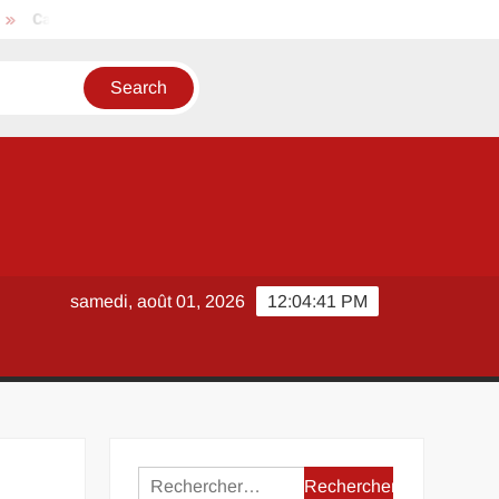
culer une DURÉE entre deux date avec Excel ou Google Sheets
samedi, août 01, 2026
12:04:42 PM
Rechercher :