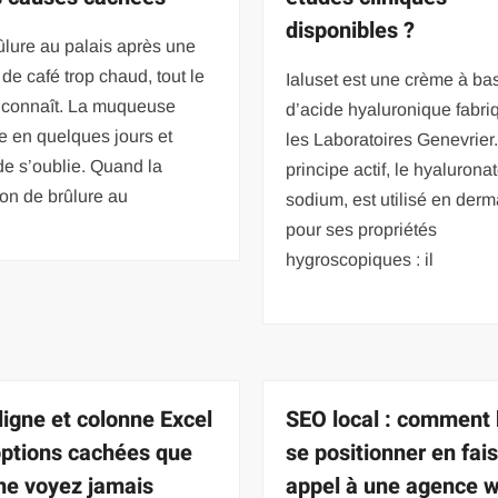
disponibles ?
lure au palais après une
de café trop chaud, tout le
Ialuset est une crème à ba
connaît. La muqueuse
d’acide hyaluronique fabri
se en quelques jours et
les Laboratoires Genevrier
de s’oublie. Quand la
principe actif, le hyalurona
on de brûlure au
sodium, est utilisé en derm
pour ses propriétés
hygroscopiques : il
 ligne et colonne Excel
SEO local : comment 
 options cachées que
se positionner en fai
ne voyez jamais
appel à une agence 