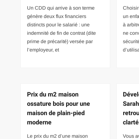
Un CDD qui arrive à son terme
Choisi
génère deux flux financiers
un enfa
distincts pour le salarié : une
à arbit
indemnité de fin de contrat (dite
ne conv
prime de précarité) versée par
sécurit
l’employeur, et
d’utilis
Prix du m2 maison
Dével
ossature bois pour une
Sarah
maison de plain-pied
retro
moderne
clarté
Le prix du m2 d’une maison
Vous av