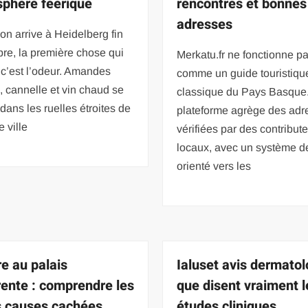
phère féerique
rencontres et bonnes
adresses
n arrive à Heidelberg fin
re, la première chose qui
Merkatu.fr ne fonctionne p
 c’est l’odeur. Amandes
comme un guide touristiqu
s, cannelle et vin chaud se
classique du Pays Basque
dans les ruelles étroites de
plateforme agrège des adr
e ville
vérifiées par des contribut
locaux, avec un système de
orienté vers les
re au palais
Ialuset avis dermatol
rente : comprendre les
que disent vraiment l
s causes cachées
études cliniques