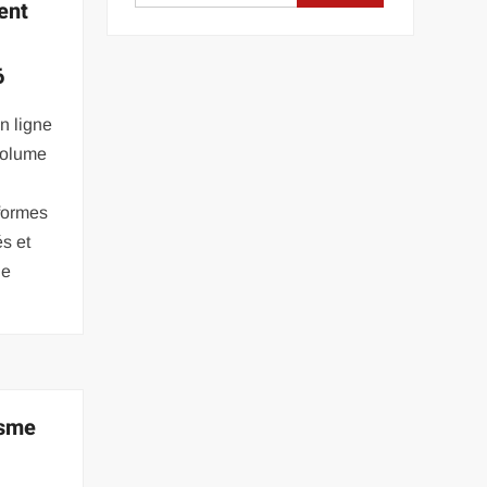
ent
6
n ligne
volume
formes
és et
ne
isme