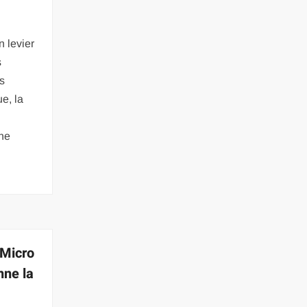
 levier
s
ts
e, la
he
 Micro
nne la