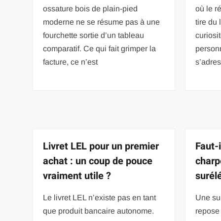
ossature bois de plain-pied
où le r
moderne ne se résume pas à une
tire du 
fourchette sortie d’un tableau
curios
comparatif. Ce qui fait grimper la
personn
facture, ce n’est
s’adre
Livret LEL pour un premier
Faut-i
achat : un coup de pouce
charp
vraiment utile ?
surél
Le livret LEL n’existe pas en tant
Une su
que produit bancaire autonome.
repose 