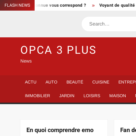
Skip
ce turque connue vous correspond ?
FLASH NEWS
Voyant de qualité recomm
to
content
Search
OPCA 3 PLUS
News
ACTU
AUTO
BEAUTÉ
CUISINE
ENTREP
IMMOBILIER
JARDIN
LOISIRS
MAISON
En quoi comprendre emo
Fan d