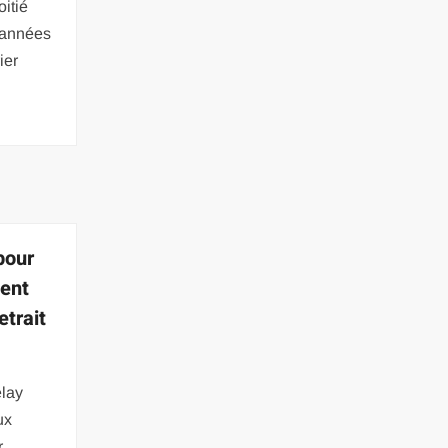
itié
 années
ier
pour
ment
etrait
elay
ux
r