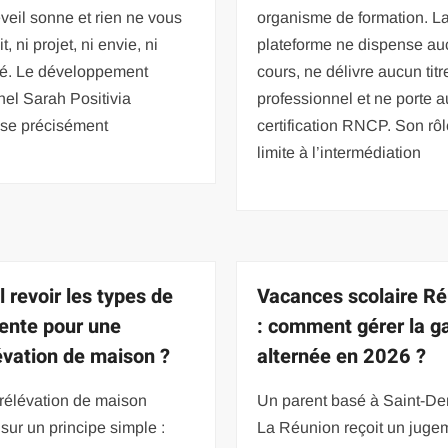
éveil sonne et rien ne vous
organisme de formation. L
lit, ni projet, ni envie, ni
plateforme ne dispense a
ité. Le développement
cours, ne délivre aucun titr
el Sarah Positivia
professionnel et ne porte 
sse précisément
certification RNCP. Son rôl
limite à l’intermédiation
l revoir les types de
Vacances scolaire R
ente pour une
: comment gérer la g
évation de maison ?
alternée en 2026 ?
rélévation de maison
Un parent basé à Saint-De
sur un principe simple :
La Réunion reçoit un juge