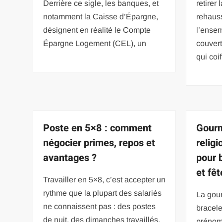
Derrière ce sigle, les banques, et
retirer 
notamment la Caisse d’Épargne,
rehauss
désignent en réalité le Compte
l’ense
Épargne Logement (CEL), un
couvert
qui coif
Poste en 5×8 : comment
Gourm
négocier primes, repos et
relig
avantages ?
pour 
et fêt
Travailler en 5×8, c’est accepter un
rythme que la plupart des salariés
La gour
ne connaissent pas : des postes
bracele
de nuit, des dimanches travaillés,
prénom,