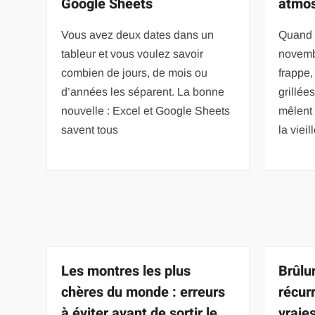
Google Sheets
atmos
Vous avez deux dates dans un
Quand o
tableur et vous voulez savoir
novemb
combien de jours, de mois ou
frappe,
d’années les séparent. La bonne
grillée
nouvelle : Excel et Google Sheets
mêlent 
savent tous
la vieill
Les montres les plus
Brûlu
chères du monde : erreurs
récur
à éviter avant de sortir le
vraie