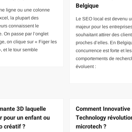
Belgique
ne ligne ou une colonne
cel, la plupart des
Le SEO local est devenu un
teurs connaissent le
majeur pour les entreprise
e. On passe par l’onglet
souhaitant attirer des clien
ge, on clique sur « Figer les
proches d’elles. En Belgiqu
», et le tour semble
concurrence est forte et les
comportements de recherc
évoluent :
mante 3D laquelle
Comment Innovative
ir pour un enfant ou
Technology révolutio
 créatif ?
microtech ?