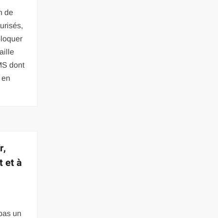
n de
urisés,
bloquer
aille
MS dont
 en
r,
 et à
 pas un