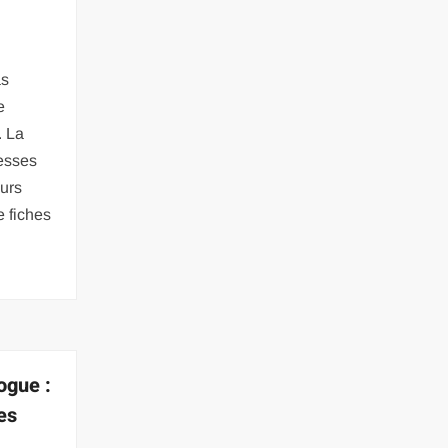
as
e
. La
esses
eurs
 fiches
ogue :
es